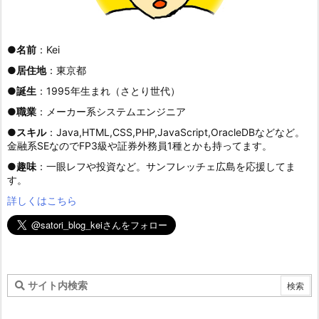
●
名前
：Kei
●
居住地
：東京都
●
誕生
：1995年生まれ（さとり世代）
●
職業
：メーカー系システムエンジニア
●
スキル
：Java,HTML,CSS,PHP,JavaScript,OracleDBなどなど。
金融系SEなのでFP3級や証券外務員1種とかも持ってます。
●
趣味
：一眼レフや投資など。サンフレッチェ広島を応援してま
す。
詳しくはこちら