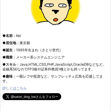
●
名前
：Kei
●
居住地
：東京都
●
誕生
：1995年生まれ（さとり世代）
●
職業
：メーカー系システムエンジニア
●
スキル
：Java,HTML,CSS,PHP,JavaScript,OracleDBなどなど。
金融系SEなのでFP3級や証券外務員1種とかも持ってます。
●
趣味
：一眼レフや投資など。サンフレッチェ広島を応援してま
す。
詳しくはこちら