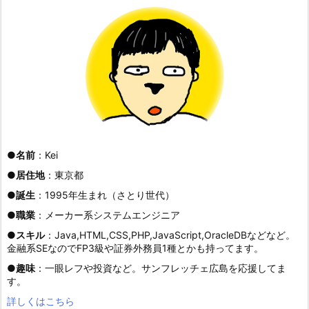
●
名前
：Kei
●
居住地
：東京都
●
誕生
：1995年生まれ（さとり世代）
●
職業
：メーカー系システムエンジニア
●
スキル
：Java,HTML,CSS,PHP,JavaScript,OracleDBなどなど。
金融系SEなのでFP3級や証券外務員1種とかも持ってます。
●
趣味
：一眼レフや投資など。サンフレッチェ広島を応援してま
す。
詳しくはこちら